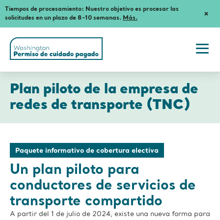
Tiempos de procesamiento: Nuestro objetivo es procesar las
Dism
solicitudes en un plazo de 8-10 semanas.
Más.
Notif
Washington
State's
Paid
Togg
Family
navi
and
Plan
men
Medical
Plan piloto de la empresa de
Leave
piloto
(ES)
redes de transporte (TNC)
de
la
empresa
Paquete informativo de cobertura electiva
de
Un plan piloto para
redes
conductores de servicios de
de
transporte compartido
transporte
A partir del 1 de julio de 2024, existe una nueva forma para