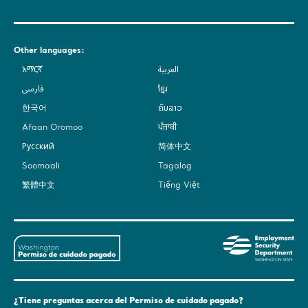
Other languages:
አማርኛ
العربية
فارسی
ខ្មែរ
한국어
ຄົນລາວ
Afaan Oromoo
ਪੰਜਾਬੀ
Русский
简体中文
Soomaali
Tagalog
繁體中文
Tiếng Việt
Washington
Em
State's
Sec
Paid
De
Family
-
and
Was
¿Tiene preguntas acerca del Permiso de cuidado pagado?
Medical
Sta