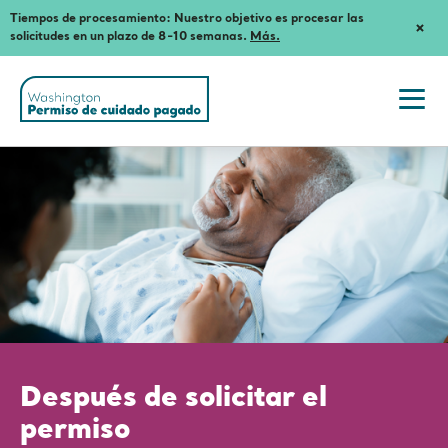
Tiempos de procesamiento: Nuestro objetivo es procesar las
Dism
solicitudes en un plazo de 8-10 semanas.
Más.
Notif
Washington
State's
Paid
Togg
Family
navi
and
Después
men
Medical
Leave
de
(ES)
solicitar
su
permiso
Después de solicitar el
permiso