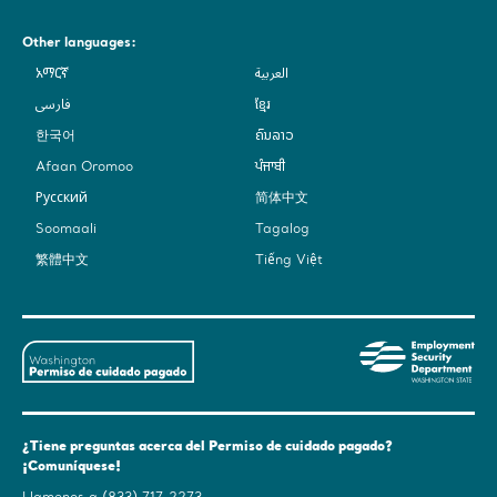
Other languages:
አማርኛ
العربية
فارسی
ខ្មែរ
한국어
ຄົນລາວ
Afaan Oromoo
ਪੰਜਾਬੀ
Русский
简体中文
Soomaali
Tagalog
繁體中文
Tiếng Việt
Washington
Em
State's
Sec
Paid
De
Family
-
and
Was
¿Tiene preguntas acerca del Permiso de cuidado pagado?
Medical
Sta
¡Comuníquese!
Leave
(ES)