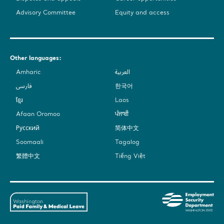
Advisory Committee
Equity and access
Other languages:
Amharic
العربية
فارسی
한국어
ខ្មែរ
Laos
Afaan Oromoo
ਪੰਜਾਬੀ
Русский
简体中文
Soomaali
Tagalog
繁體中文
Tiếng Việt
Washington
Em
State's
Sec
Paid
De
Family
-