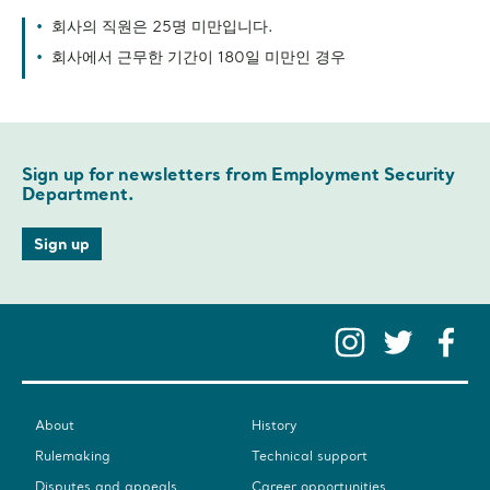
회사의 직원은 25명 미만입니다.
회사에서 근무한 기간이 180일 미만인 경우
Sign up for newsletters from Employment Security
Department.
Sign up
Instag
Twit
F
About
History
Rulemaking
Technical support
Disputes and appeals
Career opportunities